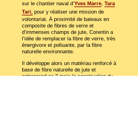
sur le chantier naval d’
Yves Marre
,
Tara
Tari,
pour y réaliser une mission de
volontariat. À proximité de bateaux en
composite de fibres de verre et
d’immenses champs de jute, Corentin a
l’idée de remplacer la fibre de verre, très
énergivore et polluante, par la fibre
naturelle environnante.
Il développe alors un matériau renforcé à
base de fibre naturelle de jute et
entreprend en 3 mois la construction du
voilier
Tara Tari
renforcé à 40% de fibre
de jute. Une fois son navire abouti, il
rallie le Bangladesh à la France à son
bord pour prouver le potentiel de ses
recherches. Après 186 jours et 9000
miles de péripéties, l’aventure de
Tara
Tari
est un succès…
+ DE TARA TARI