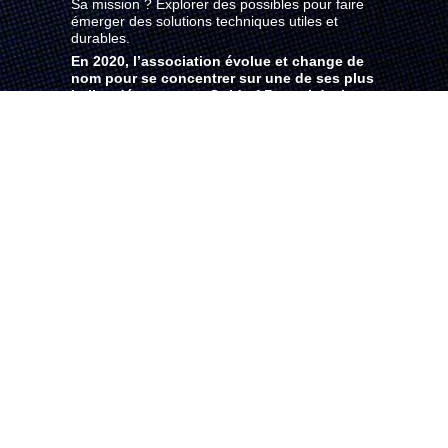
Sa mission ? Explorer des possibles pour faire
émerger des solutions techniques utiles et
durables.
En 2020, l’association évolue et change de
nom pour se concentrer sur une de ses plus
belles découvertes. Gold of Bengal devient
officiellement le Low-tech Lab.
Par volonté de conservation de l’histoire
originelle de l’association, et par sentiment un
peu aussi, nous vous proposons ce site-musée
qui retrace les aventures de Gold of Bengal !