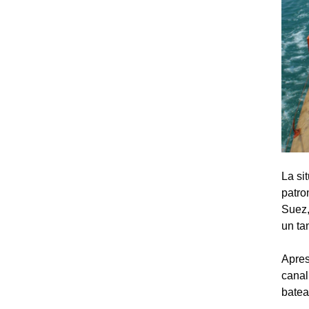
La si
patro
Suez,
un ta
Apres
canal
batea