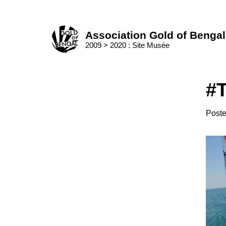
Skip
to
Home
content
Association Gold of Bengal
2009 > 2020 : Site Musée
#T
Post