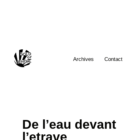
Skip
to
content
Home
Archives
Contact
De l’eau devant
l’etrave