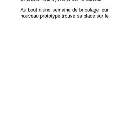
Au bout d’une semaine de bricolage leur
nouveau prototype trouve sa place sur le
Nomade des Mers. Il s’agit de 4 boîtes
remplissant chacune une fonction
particulière. La première « sombre et
humide » sert à stocker les légumes vert
(poivrons, courgettes, herbes
aromatiques) et les tomates qui ont
besoins d’obscurité fraîche. La
deuxième est une boîte spécifique pour
les pommes. Responsable du
murissement prématuré d’un panier de
fruits et légumes il faut les conserver à
part. Seules les pommes de terre ne
sont pas influencées par leur pouvoir de
maturation. Une troisième boîte sert à
conserver agrumes, carottes, pommes
de terre et oignons à l’obscurité et au
sec. Enfin la dernière boîte a deux
fonctions : garde-manger et