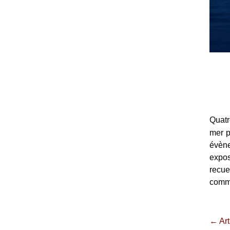
Quatr
mer p
évène
expos
recu
comme
← Art