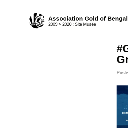
Skip
to
Home
content
Association Gold of Bengal
2009 > 2020 : Site Musée
#
G
Post