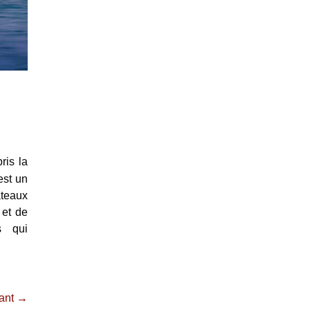
ris la
st un
ateaux
 et de
s qui
vant →