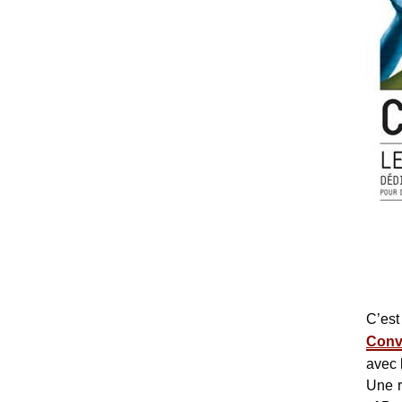
C’es
Conv
avec 
Une r