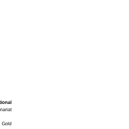
tional
ariat
e Gold