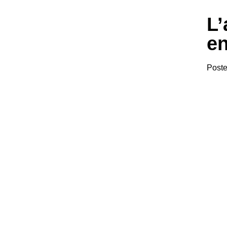
L’
en
Post