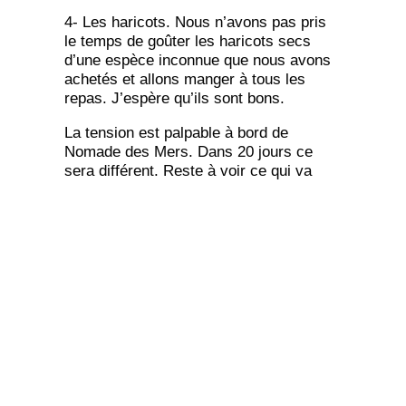
4- Les haricots. Nous n’avons pas pris
le temps de goûter les haricots secs
d’une espèce inconnue que nous avons
achetés et allons manger à tous les
repas. J’espère qu’ils sont bons.
La tension est palpable à bord de
Nomade des Mers. Dans 20 jours ce
sera différent. Reste à voir ce qui va
changer…
Bien à vous,
Clément, Corentin, les poules, les vers,
la spiruline, les rats et « IL ».
← Article précédent
Article suivant →