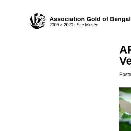
Skip
to
Home
content
Association Gold of Bengal
2009 > 2020 : Site Musée
A
Ve
Post