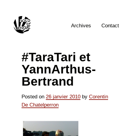
Skip
to
Home
content
Archives
Contact
#TaraTari et
YannArthus-
Bertrand
Posted on
26 janvier 2010
by
Corentin
De Chatelperron