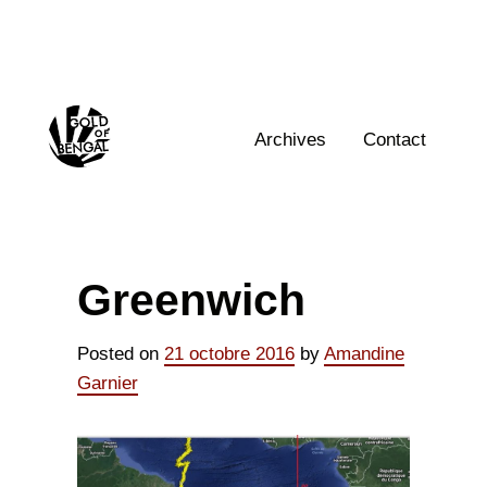
Skip
to
content
Home
Archives
Contact
Greenwich
Posted on
21 octobre 2016
by
Amandine
Garnier