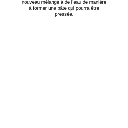
nouveau mélangé à de l’eau de manière
à former une pâte qui pourra être
pressée.
6. La pâte de charbon est pressée
manuellement puis empaquetée pour
être vendue.
Nous avons fait l’acquisition d’un
réchaud à charbon pour la cuisine à bord
et espérons prochainement faire notre
propre production de charbon vert. Nous
vous tiendrons informés 😉
← Article précédent
Article suivant →
Mentions légales